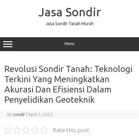
Skip
to
Jasa Sondir
content
Jasa Sondir Tanah Murah
Menu
Revolusi Sondir Tanah: Teknologi
Terkini Yang Meningkatkan
Akurasi Dan Efisiensi Dalam
Penyelidikan Geoteknik
By
sondir
|
April 1, 2025
Rate this post