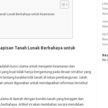
Lan
Son
Am
Tanah Lunak Berbahaya untuk Keamanan
Jas
Me
Uji
Ban
Son
Lapisan Tanah Lunak Berbahaya untuk
Re
No 
h adalah kunci utama untuk menjamin keamanan dan
yang kuat tidak hanya bergantung pada desain struktur yang
 tentang karakteristik tanah di lokasi pembangunan. Salah
 dan umum digunakan untuk mendapatkan informasi tersebut
erutama di daerah dengan kondisi tanah yang beragam dan
ng berbahaya. Artikel ini akan membahas secara mendalam