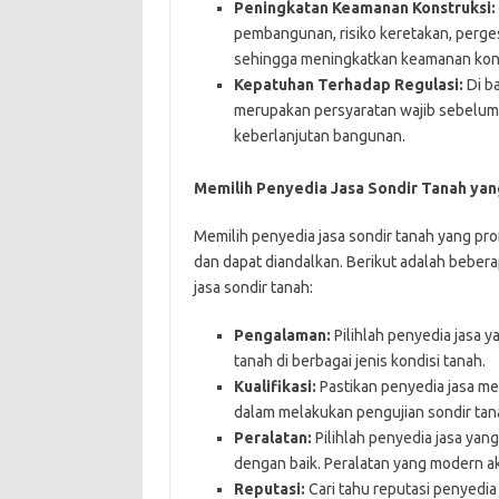
Peningkatan Keamanan Konstruksi:
pembangunan, risiko keretakan, perge
sehingga meningkatkan keamanan kons
Kepatuhan Terhadap Regulasi:
Di ba
merupakan persyaratan wajib sebelum
keberlanjutan bangunan.
Memilih Penyedia Jasa Sondir Tanah yan
Memilih penyedia jasa sondir tanah yang pr
dan dapat diandalkan. Berikut adalah bebera
jasa sondir tanah:
Pengalaman:
Pilihlah penyedia jasa 
tanah di berbagai jenis kondisi tanah.
Kualifikasi:
Pastikan penyedia jasa mem
dalam melakukan pengujian sondir tan
Peralatan:
Pilihlah penyedia jasa yan
dengan baik. Peralatan yang modern ak
Reputasi:
Cari tahu reputasi penyedia 