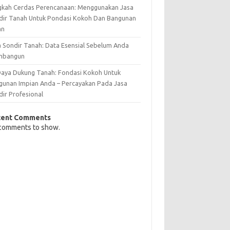
gkah Cerdas Perencanaan: Menggunakan Jasa
dir Tanah Untuk Pondasi Kokoh Dan Bangunan
an
a Sondir Tanah: Data Esensial Sebelum Anda
mbangun
 Daya Dukung Tanah: Fondasi Kokoh Untuk
gunan Impian Anda – Percayakan Pada Jasa
dir Profesional
cent Comments
comments to show.