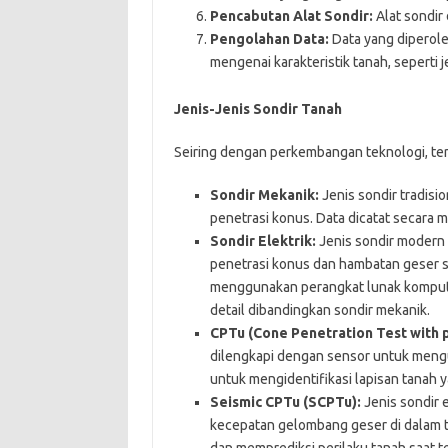
Pencabutan Alat Sondir:
Alat sondir 
Pengolahan Data:
Data yang diperole
mengenai karakteristik tanah, seperti 
Jenis-Jenis Sondir Tanah
Seiring dengan perkembangan teknologi, terd
Sondir Mekanik:
Jenis sondir tradis
penetrasi konus. Data dicatat secara m
Sondir Elektrik:
Jenis sondir modern
penetrasi konus dan hambatan geser se
menggunakan perangkat lunak komputer
detail dibandingkan sondir mekanik.
CPTu (Cone Penetration Test with
dilengkapi dengan sensor untuk mengu
untuk mengidentifikasi lapisan tanah y
Seismic CPTu (SCPTu):
Jenis sondir 
kecepatan gelombang geser di dalam 
dan memprediksi perilaku tanah saat t