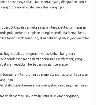
aimana prosesnya dilakukan, manfaat yang didapatkan, serta
yang profesional adalah investasi yang bijak.
rogen. Di bawah permukaan tanah, terdapat lapisan-lapisan
eda pula. Beberapa lapisan mungkin terdiri dari tanah keras
berupa tanah lunak, lempung, atau bahkan gambut yang memiliki
ius bagi stabilitas bangunan. Ketika beban bangunan
ersebut cenderung mengalami penurunan (settlement) yang
 dapat menyebabkan berbagai masalah, termasuk:
ur bangunan:
Penurunan tidak merata menciptakan tegangan
bangunan.
dak stabil dapat bergeser dan menyebabkan bangunan miring
anah dapat merusak infrastruktur di sekitar bangunan,