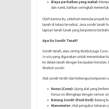
Biaya perbaikan yang mahal:
Memper
dan rumit, bahkan seringkali memerl
Oleh karena itu, sebelum memulai proyek ko
tanah di lokasi tersebut. Jasa sondir tanah 
lapisan tanah lunak yang berpotensi berbah
Apa Itu Sondir Tanah?
Sondir tanah, atau sering disebut juga
Cone 
in-situ
yang digunakan untuk menentukan kar
ke dalam tanah dengan kecepatan konstan. 
disebut
sondir
.
Alat sondir terdiri dari beberapa komponen u
Konus (Cone):
Ujung alat yang berbent
Konus ini dilengkapi dengan sensor 
Batang Sondir (Push Rod):
Batang ba
Manometer:
Alat pengukur tekanan y