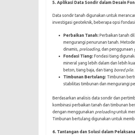
5. Aplikasi Data Sondir dalam Desain Fon
Data sondir tanah digunakan untuk merancang
investigasi geoteknik, beberapa opsi fondas
Perbaikan Tanah:
Perbaikan tanah di
mengurangi penurunan tanah. Metode
dinamis,
preloading
, dan penggunaan
Fondasi Tiang:
Fondasi tiang digunak
mineral yang lebih dalam dan lebih ku
beton, tiang baja, dan tiang
bored pile
.
Timbunan Bertulang:
Timbunan ber
stabilitas timbunan dan mengurangi p
Berdasarkan analisis data sondir dan pert
kombinasi perbaikan tanah dan timbunan bert
dengan menggunakan
preloading
untuk mem
Timbunan bertulang digunakan untuk membang
6. Tantangan dan Solusi dalam Pelaksan