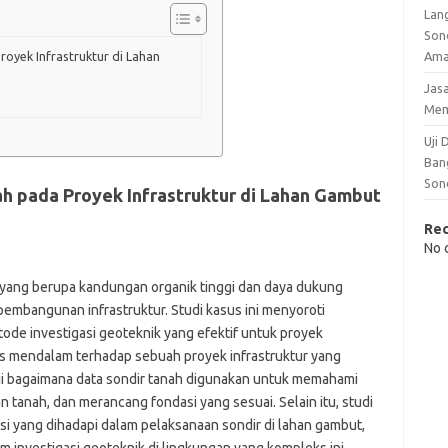
Lan
Son
Am
royek Infrastruktur di Lahan
Jas
Me
Uji
Ban
Son
nah pada Proyek Infrastruktur di Lahan Gambut
Re
No 
 yang berupa kandungan organik tinggi dan daya dukung
pembangunan infrastruktur. Studi kasus ini menyoroti
tode investigasi geoteknik yang efektif untuk proyek
isis mendalam terhadap sebuah proyek infrastruktur yang
kaji bagaimana data sondir tanah digunakan untuk memahami
 tanah, dan merancang fondasi yang sesuai. Selain itu, studi
si yang dihadapi dalam pelaksanaan sondir di lahan gambut,
m investigasi geoteknik di lingkungan yang kompleks ini.