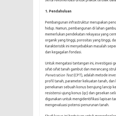
1. Pendahuluan
Pembangunan infrastruktur merupakan pend
hidup. Namun, pembangunan di lahan gambu
memerlukan pendekatan rekayasa yang cerma
organik yang tinggi, porositas yang tinggi, 
Karakteristik ini menyebabkan masalah seper
dan kegagalan fondasi.
Untuk mengatasi tantangan ini, investigasi
sifat-sifat tanah gambut dan merancang stru
Penetration Test
(CPT), adalah metode inve
profil tanah, parameter kekuatan tanah, dan 
penekanan sebuah konus berujung lancip k
resistensi ujung konus (qc) dan gesekan seli
digunakan untuk mengidentifikasi lapisan t
mengevaluasi potensi penurunan tanah.
Studi kasus ini bertujuan untuk mengeksplora