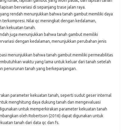
g lunak, lapisan gambut yang lebih padat, dan lapisan tanah
apisan bervariasi di sepanjang trase jalan raya.
c yang rendah menunjukkan bahwa tanah gambut memiliki daya
terkompresi. Nilai qc meningkat dengan kedalaman,
an kekuatan tanah.
rendah juga menunjukkan bahwa tanah gambut memiliki
bervariasi dengan kedalaman, menunjukkan perubahan jenis
ipasi menunjukkan bahwa tanah gambut memiliki permeabilitas
membutuhkan waktu yang lama untuk keluar dari tanah setelah
kan penurunan tanah yang berkepanjangan.
rakan parameter kekuatan tanah, seperti sudut geser internal
n untuk menghitung daya dukung tanah dan mengevaluasi
is digunakan untuk memperkirakan parameter kekuatan tanah
ikembangkan oleh Robertson (2016) dapat digunakan untuk
uatan tanah dari data qc dan fs.