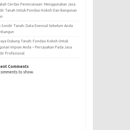
gkah Cerdas Perencanaan: Menggunakan Jasa
dir Tanah Untuk Pondasi Kokoh Dan Bangunan
an
a Sondir Tanah: Data Esensial Sebelum Anda
mbangun
 Daya Dukung Tanah: Fondasi Kokoh Untuk
gunan Impian Anda – Percayakan Pada Jasa
dir Profesional
cent Comments
comments to show.