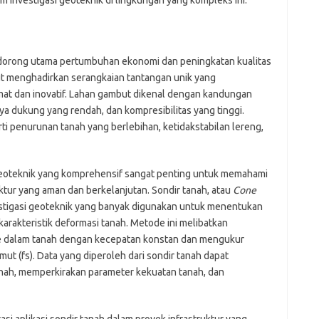
orong utama pertumbuhan ekonomi dan peningkatan kualitas
t menghadirkan serangkaian tantangan unik yang
t dan inovatif. Lahan gambut dikenal dengan kandungan
daya dukung yang rendah, dan kompresibilitas yang tinggi.
ti penurunan tanah yang berlebihan, ketidakstabilan lereng,
 geoteknik yang komprehensif sangat penting untuk memahami
ktur yang aman dan berkelanjutan. Sondir tanah, atau
Cone
stigasi geoteknik yang banyak digunakan untuk menentukan
karakteristik deformasi tanah. Metode ini melibatkan
e dalam tanah dengan kecepatan konstan dan mengukur
mut (fs). Data yang diperoleh dari sondir tanah dapat
anah, memperkirakan parameter kekuatan tanah, dan
si aplikasi sondir tanah dalam proyek infrastruktur yang