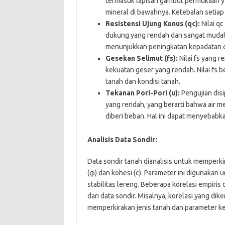
termasuk lapisan gambut permukaan yan
mineral di bawahnya. Ketebalan setiap l
Resistensi Ujung Konus (qc):
Nilai q
dukung yang rendah dan sangat mudah 
menunjukkan peningkatan kepadatan d
Gesekan Selimut (fs):
Nilai fs yang 
kekuatan geser yang rendah. Nilai fs 
tanah dan kondisi tanah.
Tekanan Pori-Pori (u):
Pengujian dis
yang rendah, yang berarti bahwa air 
diberi beban. Hal ini dapat menyebab
Analisis Data Sondir:
Data sondir tanah dianalisis untuk memperki
(φ) dan kohesi (c). Parameter ini digunaka
stabilitas lereng. Beberapa korelasi empir
dari data sondir. Misalnya, korelasi yang d
memperkirakan jenis tanah dan parameter kek