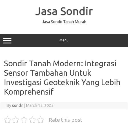
Skip
to
Jasa Sondir
content
Jasa Sondir Tanah Murah
Menu
Sondir Tanah Modern: Integrasi
Sensor Tambahan Untuk
Investigasi Geoteknik Yang Lebih
Komprehensif
By
sondir
|
March 15, 2025
Rate this post