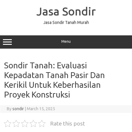
Skip
to
Jasa Sondir
content
Jasa Sondir Tanah Murah
Menu
Sondir Tanah: Evaluasi
Kepadatan Tanah Pasir Dan
Kerikil Untuk Keberhasilan
Proyek Konstruksi
By
sondir
|
March 15, 2025
Rate this post