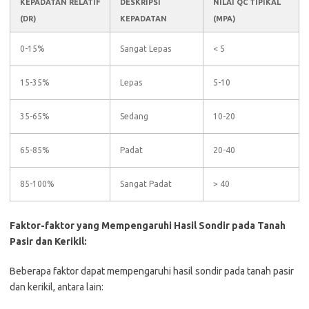
KEPADATAN RELATIF
DESKRIPSI
NILAI QC TIPIKAL
(DR)
KEPADATAN
(MPA)
0-15%
Sangat Lepas
< 5
15-35%
Lepas
5-10
35-65%
Sedang
10-20
65-85%
Padat
20-40
85-100%
Sangat Padat
> 40
Faktor-faktor yang Mempengaruhi Hasil Sondir pada Tanah
Pasir dan Kerikil:
Beberapa faktor dapat mempengaruhi hasil sondir pada tanah pasir
dan kerikil, antara lain: