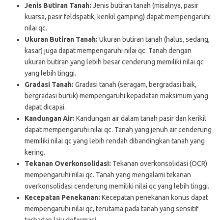
Jenis Butiran Tanah:
Jenis butiran tanah (misalnya, pasir
kuarsa, pasir feldspatik, kerikil gamping) dapat mempengaruhi
nilai qc.
Ukuran Butiran Tanah:
Ukuran butiran tanah (halus, sedang,
kasar) juga dapat mempengaruhi nilai qc. Tanah dengan
ukuran butiran yang lebih besar cenderung memiliki nilai qc
yang lebih tinggi.
Gradasi Tanah:
Gradasi tanah (seragam, bergradasi baik,
bergradasi buruk) mempengaruhi kepadatan maksimum yang
dapat dicapai.
Kandungan Air:
Kandungan air dalam tanah pasir dan kerikil
dapat mempengaruhi nilai qc. Tanah yang jenuh air cenderung
memiliki nilai qc yang lebih rendah dibandingkan tanah yang
kering.
Tekanan Overkonsolidasi:
Tekanan overkonsolidasi (OCR)
mempengaruhi nilai qc. Tanah yang mengalami tekanan
overkonsolidasi cenderung memiliki nilai qc yang lebih tinggi.
Kecepatan Penekanan:
Kecepatan penekanan konus dapat
mempengaruhi nilai qc, terutama pada tanah yang sensitif
terhadap laju deformasi.