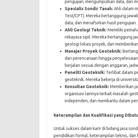
pengujian, mengumpulkan data, dan m
Spesialis Sondir Tanah:
Ahli dalam m
Test/CPT). Mereka bertanggung jawab
data, dan menafsirkan hasil pengujian.
Ahli Geologi Teknik:
Memiliki pemaha
rekayasa sipil. Mereka bertanggung ja
geologi lokasi proyek, dan memberikan 
Manajer Proyek Geoteknik:
Bertang
dari perencanaan hingga penyelesaia
berjalan sesuai dengan anggaran, jadwa
Peneliti Geoteknik:
Terlibat dalam p
geoteknik. Mereka bekerja di universit
Konsultan Geoteknik:
Memberikan jas
organisasi lainnya terkait masalah geo
independen, dan membantu dalam pen
Keterampilan dan Kualifikasi yang Dibut
Untuk sukses dalam karir di bidang jasa son
pendidikan formal, keterampilan teknis, da