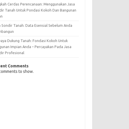
gkah Cerdas Perencanaan: Menggunakan Jasa
dir Tanah Untuk Pondasi Kokoh Dan Bangunan
an
a Sondir Tanah: Data Esensial Sebelum Anda
mbangun
 Daya Dukung Tanah: Fondasi Kokoh Untuk
gunan Impian Anda – Percayakan Pada Jasa
dir Profesional
cent Comments
comments to show.