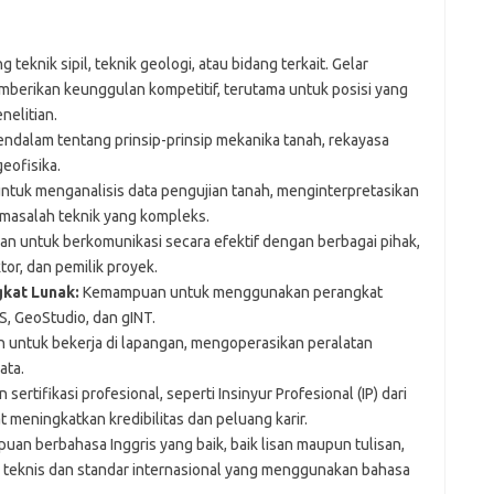
g teknik sipil, teknik geologi, atau bidang terkait. Gelar
emberikan keunggulan kompetitif, terutama untuk posisi yang
elitian.
alam tentang prinsip-prinsip mekanika tanah, rekayasa
geofisika.
uk menganalisis data pengujian tanah, menginterpretasikan
 masalah teknik yang kompleks.
 untuk berkomunikasi secara efektif dengan berbagai pihak,
ktor, dan pemilik proyek.
kat Lunak:
Kemampuan untuk menggunakan perangkat
IS, GeoStudio, dan gINT.
untuk bekerja di lapangan, mengoperasikan peralatan
ata.
ertifikasi profesional, seperti Insinyur Profesional (IP) dari
at meningkatkan kredibilitas dan peluang karir.
an berbahasa Inggris yang baik, baik lisan maupun tulisan,
r teknis dan standar internasional yang menggunakan bahasa