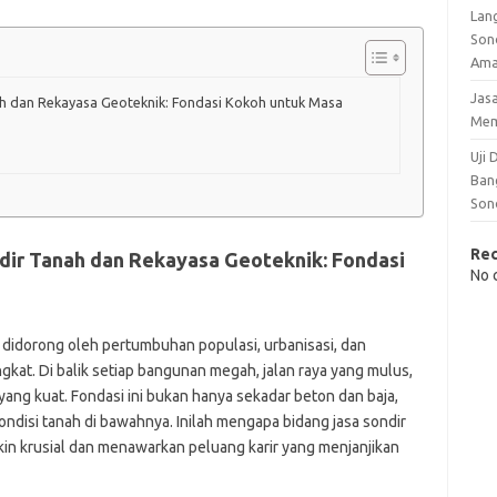
Lan
Son
Am
Jas
ah dan Rekayasa Geoteknik: Fondasi Kokoh untuk Masa
Me
Uji
Ban
Son
Re
ndir Tanah dan Rekayasa Geoteknik: Fondasi
No 
 didorong oleh pertumbuhan populasi, urbanisasi, dan
kat. Di balik setiap bangunan megah, jalan raya yang mulus,
yang kuat. Fondasi ini bukan hanya sekadar beton dan baja,
disi tanah di bawahnya. Inilah mengapa bidang jasa sondir
in krusial dan menawarkan peluang karir yang menjanjikan