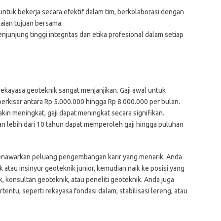
uk bekerja secara efektif dalam tim, berkolaborasi dengan
aian tujuan bersama.
junjung tinggi integritas dan etika profesional dalam setiap
 rekayasa geoteknik sangat menjanjikan. Gaji awal untuk
berkisar antara Rp 5.000.000 hingga Rp 8.000.000 per bulan.
n meningkat, gaji dapat meningkat secara signifikan.
n lebih dari 10 tahun dapat memperoleh gaji hingga puluhan
a menawarkan peluang pengembangan karir yang menarik. Anda
k atau insinyur geoteknik junior, kemudian naik ke posisi yang
k, konsultan geoteknik, atau peneliti geoteknik. Anda juga
rtentu, seperti rekayasa fondasi dalam, stabilisasi lereng, atau