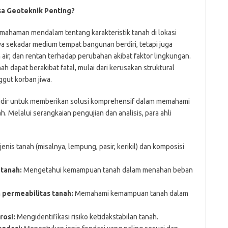
a Geoteknik Penting?
haman mendalam tentang karakteristik tanah di lokasi
a sekadar medium tempat bangunan berdiri, tetapi juga
r, dan rentan terhadap perubahan akibat faktor lingkungan.
 dapat berakibat fatal, mulai dari kerusakan struktural
gut korban jiwa.
hadir untuk memberikan solusi komprehensif dalam memahami
h. Melalui serangkaian pengujian dan analisis, para ahli
 jenis tanah (misalnya, lempung, pasir, kerikil) dan komposisi
tanah:
Mengetahui kemampuan tanah dalam menahan beban
permeabilitas tanah:
Memahami kemampuan tanah dalam
rosi:
Mengidentifikasi risiko ketidakstabilan tanah.