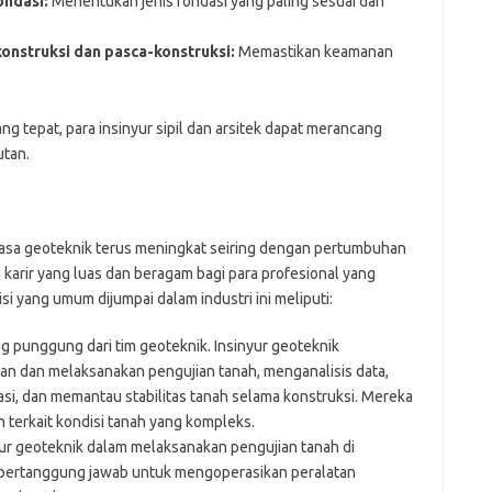
ndasi:
Menentukan jenis fondasi yang paling sesuai dan
onstruksi dan pasca-konstruksi:
Memastikan keamanan
ng tepat, para insinyur sipil dan arsitek dapat merancang
utan.
yasa geoteknik terus meningkat seiring dengan pertumbuhan
 karir yang luas dan beragam bagi para profesional yang
isi yang umum dijumpai dalam industri ini meliputi:
 punggung dari tim geoteknik. Insinyur geoteknik
n dan melaksanakan pengujian tanah, menganalisis data,
i, dan memantau stabilitas tanah selama konstruksi. Mereka
 terkait kondisi tanah yang kompleks.
r geoteknik dalam melaksanakan pengujian tanah di
 bertanggung jawab untuk mengoperasikan peralatan