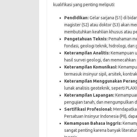
kualifikasi yang penting meliputi:
Pendidikan:
Gelar sarjana (S1) di bidan
magister (S2) atau doktor (S3) akan m
membutuhkan keahlian khusus atau pen
Pengetahuan Teknis:
Pemahaman mend
fondasi, geologi teknik, hidrologi, dan 
Keterampilan Analitis:
Kemampuan unt
hasil survei geologi, dan memecahkan
Keterampilan Komunikasi:
Kemampuan
termasuk insinyur sipil, arsitek, kontra
Keterampilan Menggunakan Perang
lunak analisis geoteknik, seperti PLAX
Keterampilan Lapangan:
Kemampuan 
pengujian tanah, dan mengumpulkan d
Sertifikasi Profesional:
Mendapatkan s
Persatuan Insinyur Indonesia (PII), dap
Kemampuan Bahasa Inggris:
Kemampu
sangat penting karena banyak literatu