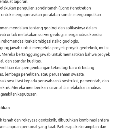
embuat laporan.
elakukan pengujian sondir tanah (Cone Penetration
 untuk mengoperasikan peralatan sondir, mengumpulkan
man mendalam tentang geologi dan aplikasinya dalam
wab untuk melakukan survei geologi, menganalisis kondisi
rekomendasi terkait mitigasi risiko geologis.
gung jawab untuk mengelola proyek-proyek geoteknik, mulai
n. Mereka bertanggung jawab untuk memastikan bahwa proyek
l, dan standar kualitas.
enelitian dan pengembangan teknologi baru di bidang
as, lembaga penelitian, atau perusahaan swasta.
a konsultasi kepada perusahaan konstruksi, pemerintah, dan
teknik. Mereka memberikan saran ahli, melakukan analisis
gambilan keputusan.
uhkan
dir tanah dan rekayasa geoteknik, dibutuhkan kombinasi antara
n kemampuan personal yang kuat. Beberapa keterampilan dan