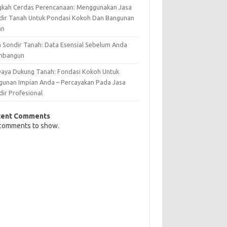
gkah Cerdas Perencanaan: Menggunakan Jasa
dir Tanah Untuk Pondasi Kokoh Dan Bangunan
an
a Sondir Tanah: Data Esensial Sebelum Anda
mbangun
 Daya Dukung Tanah: Fondasi Kokoh Untuk
gunan Impian Anda – Percayakan Pada Jasa
dir Profesional
cent Comments
comments to show.