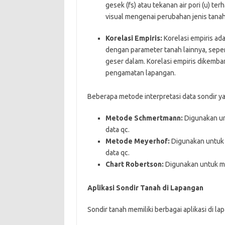
gesek (fs) atau tekanan air pori (u) t
visual mengenai perubahan jenis tana
Korelasi Empiris:
Korelasi empiris a
dengan parameter tanah lainnya, sepert
geser dalam. Korelasi empiris dikemb
pengamatan lapangan.
Beberapa metode interpretasi data sondir y
Metode Schmertmann:
Digunakan un
data qc.
Metode Meyerhof:
Digunakan untuk
data qc.
Chart Robertson:
Digunakan untuk men
Aplikasi Sondir Tanah di Lapangan
Sondir tanah memiliki berbagai aplikasi di lap