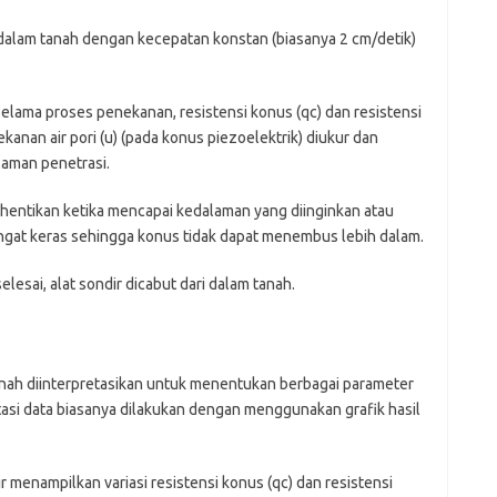
dalam tanah dengan kecepatan konstan (biasanya 2 cm/detik)
elama proses penekanan, resistensi konus (qc) dan resistensi
kanan air pori (u) (pada konus piezoelektrik) diukur dan
laman penetrasi.
hentikan ketika mencapai kedalaman yang diinginkan atau
angat keras sehingga konus tidak dapat menembus lebih dalam.
lesai, alat sondir dicabut dari dalam tanah.
tanah diinterpretasikan untuk menentukan berbagai parameter
retasi data biasanya dilakukan dengan menggunakan grafik hasil
ir menampilkan variasi resistensi konus (qc) dan resistensi