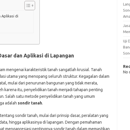
Lan
Son
Aplikasi di
Am
Jas
Me
Uji
Ban
Son
Dasar dan Aplikasi di Lapangan
Re
 mengenai karakteristik tanah sangatlah krusial. Tanah
No 
dasi utama yang menopang seluruh struktur. Kegagalan dalam
fatal, mulai dari penurunan bangunan yang tidak merata,
h karena itu, penyelidikan tanah menjadi tahapan penting
un. Salah satu metode penyelidikan tanah yang umum
rga adalah
sondir tanah
.
ntang sondir tanah, mulai dari prinsip dasar, peralatan yang
 data, hingga aplikasinya di lapangan. Dengan pemahaman
at mengapresiasi pentingnya sondir tanah dalam memastikan