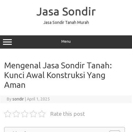
Skip
to
Jasa Sondir
content
Jasa Sondir Tanah Murah
Menu
Mengenal Jasa Sondir Tanah:
Kunci Awal Konstruksi Yang
Aman
By
sondir
|
April 1, 2025
Rate this post