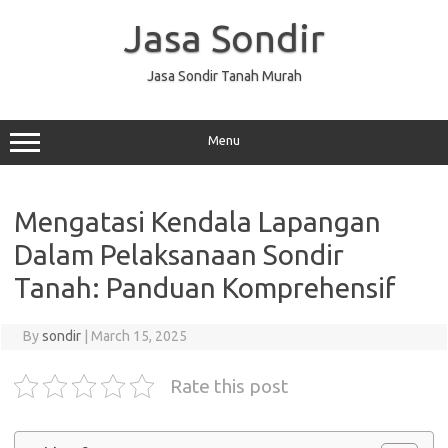
Skip
to
Jasa Sondir
content
Jasa Sondir Tanah Murah
Menu
Mengatasi Kendala Lapangan
Dalam Pelaksanaan Sondir
Tanah: Panduan Komprehensif
By
sondir
|
March 15, 2025
Rate this post