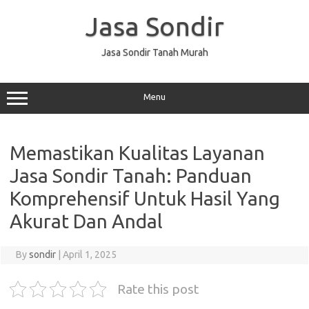
Skip
to
Jasa Sondir
content
Jasa Sondir Tanah Murah
Menu
Memastikan Kualitas Layanan
Jasa Sondir Tanah: Panduan
Komprehensif Untuk Hasil Yang
Akurat Dan Andal
By
sondir
|
April 1, 2025
Rate this post