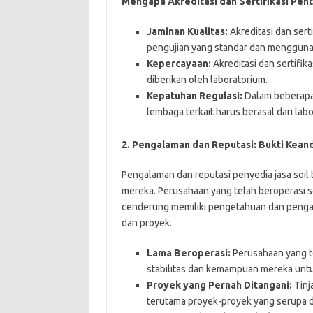
Mengapa Akreditasi dan Sertifikasi Pent
Jaminan Kualitas:
Akreditasi dan sert
pengujian yang standar dan menggunaka
Kepercayaan:
Akreditasi dan sertifik
diberikan oleh laboratorium.
Kepatuhan Regulasi:
Dalam beberapa k
lembaga terkait harus berasal dari labo
2. Pengalaman dan Reputasi: Bukti Keand
Pengalaman dan reputasi penyedia jasa soil t
mereka. Perusahaan yang telah beroperasi s
cenderung memiliki pengetahuan dan pengal
dan proyek.
Lama Beroperasi:
Perusahaan yang t
stabilitas dan kemampuan mereka untuk
Proyek yang Pernah Ditangani:
Tinj
terutama proyek-proyek yang serupa 