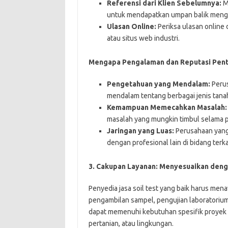
Referensi dari Klien Sebelumnya:
Mi
untuk mendapatkan umpan balik menge
Ulasan Online:
Periksa ulasan online 
atau situs web industri.
Mengapa Pengalaman dan Reputasi Pent
Pengetahuan yang Mendalam:
Perus
mendalam tentang berbagai jenis tan
Kemampuan Memecahkan Masalah:
masalah yang mungkin timbul selama pr
Jaringan yang Luas:
Perusahaan yang 
dengan profesional lain di bidang ter
3. Cakupan Layanan: Menyesuaikan den
Penyedia jasa soil test yang baik harus me
pengambilan sampel, pengujian laboratorium,
dapat memenuhi kebutuhan spesifik proyek A
pertanian, atau lingkungan.