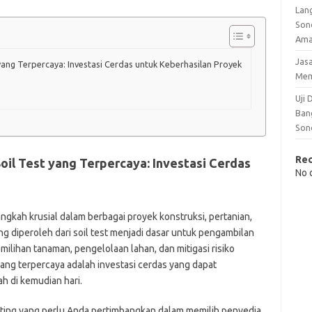
Lan
Son
Am
Jas
 yang Terpercaya: Investasi Cerdas untuk Keberhasilan Proyek
Me
Uji
Ban
Son
Re
oil Test yang Terpercaya: Investasi Cerdas
No 
angkah krusial dalam berbagai proyek konstruksi, pertanian,
g diperoleh dari soil test menjadi dasar untuk pengambilan
milihan tanaman, pengelolaan lahan, dan mitigasi risiko
yang terpercaya adalah investasi cerdas yang dapat
h di kemudian hari.
enting yang perlu Anda pertimbangkan dalam memilih penyedia