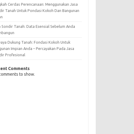
gkah Cerdas Perencanaan: Menggunakan Jasa
dir Tanah Untuk Pondasi Kokoh Dan Bangunan
an
a Sondir Tanah: Data Esensial Sebelum Anda
mbangun
 Daya Dukung Tanah: Fondasi Kokoh Untuk
gunan Impian Anda – Percayakan Pada Jasa
dir Profesional
cent Comments
comments to show.