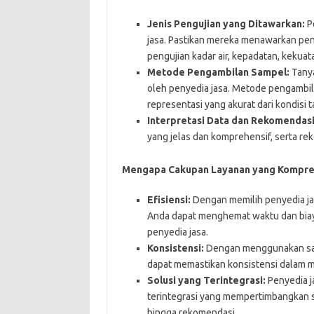
Jenis Pengujian yang Ditawarkan:
Pe
jasa. Pastikan mereka menawarkan pen
pengujian kadar air, kepadatan, kekuat
Metode Pengambilan Sampel:
Tanya
oleh penyedia jasa. Metode pengambil
representasi yang akurat dari kondisi t
Interpretasi Data dan Rekomendasi
yang jelas dan komprehensif, serta re
Mengapa Cakupan Layanan yang Kompreh
Efisiensi:
Dengan memilih penyedia j
Anda dapat menghemat waktu dan biay
penyedia jasa.
Konsistensi:
Dengan menggunakan satu
dapat memastikan konsistensi dalam me
Solusi yang Terintegrasi:
Penyedia j
terintegrasi yang mempertimbangkan s
hingga rekomendasi.