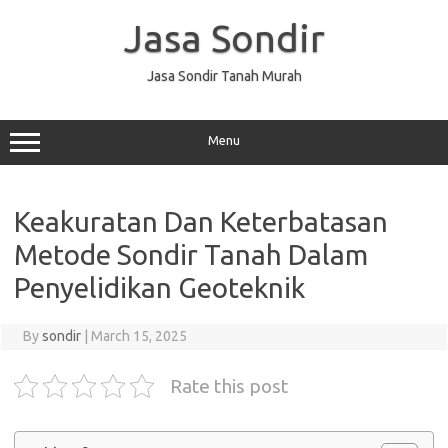
Skip
to
Jasa Sondir
content
Jasa Sondir Tanah Murah
Menu
Keakuratan Dan Keterbatasan
Metode Sondir Tanah Dalam
Penyelidikan Geoteknik
By
sondir
|
March 15, 2025
Rate this post