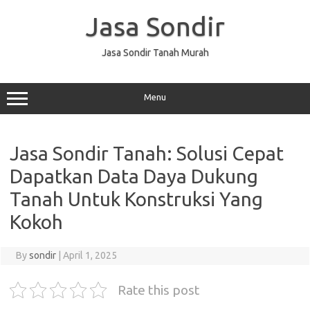
Skip
to
Jasa Sondir
content
Jasa Sondir Tanah Murah
Menu
Jasa Sondir Tanah: Solusi Cepat
Dapatkan Data Daya Dukung
Tanah Untuk Konstruksi Yang
Kokoh
By
sondir
|
April 1, 2025
Rate this post