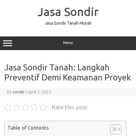
Skip
to
Jasa Sondir
content
Jasa Sondir Tanah Murah
Menu
Jasa Sondir Tanah: Langkah
Preventif Demi Keamanan Proyek
By
sondir
|
April 1, 2025
Rate this post
Table of Contents