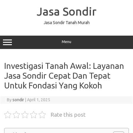
Skip
to
Jasa Sondir
content
Jasa Sondir Tanah Murah
Menu
Investigasi Tanah Awal: Layanan
Jasa Sondir Cepat Dan Tepat
Untuk Fondasi Yang Kokoh
By
sondir
|
April 1, 2025
Rate this post