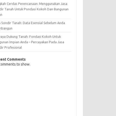
gkah Cerdas Perencanaan: Menggunakan Jasa
dir Tanah Untuk Pondasi Kokoh Dan Bangunan
an
a Sondir Tanah: Data Esensial Sebelum Anda
mbangun
 Daya Dukung Tanah: Fondasi Kokoh Untuk
gunan Impian Anda – Percayakan Pada Jasa
dir Profesional
cent Comments
comments to show.