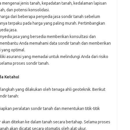
 mengenai jenis tanah, kepadatan tanah, kedalaman lapisan
ah, dan potensi konsolidasi.
arga dari beberapa penyedia jasa sondir tanah sebelum
nya terpaku pada harga yang paling murah. Pertimbangkan
edia jasa.
enyedia jasa yang bersedia memberikan konsultasi dan
t membantu Anda memahami data sondir tanah dan memberikan
 yang optimal.
liki asuransi yang memadai untuk melindungi Anda dari risiko
 selama proses sondir tanah.
da Ketahui
langkah yang dilakukan oleh tenaga ahli geoteknik. Berikut
dir tanah:
pkan peralatan sondir tanah dan menentukan titik-titik
r akan ditekan ke dalam tanah secara bertahap. Selama proses
nah akan dicatat secara otomatis oleh alat ukur.