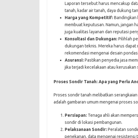
Laporan tersebut harus mencakup data
tanah, kadar air tanah, daya dukung tan
Harga yang Kompetitif:
Bandingkan h
membuat keputusan. Namun, jangan ha
juga kualitas layanan dan reputasi peny
Konsultasi dan Dukungan:
Pilihlah p
dukungan teknis. Mereka harus dapa
rekomendasi mengenai desain pondasi
Asuransi:
Pastikan penyedia jasa memi
jika terjadi kecelakaan atau kerusakan
Proses Sondir Tanah: Apa yang Perlu An
Proses sondir tanah melibatkan serangkaian 
adalah gambaran umum mengenai proses son
Persiapan:
Tenaga ahli akan mempersia
sondir di lokasi pembangunan.
Pelaksanaan Sondir:
Peralatan sondi
penekanan, data mengenai resistensi ta