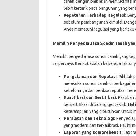
tanah dengan baik akan memiliki nilai 
lebih tertarik pada bangunan yang ter
Kepatuhan Terhadap Regulasi:
Bany
sebelum pembangunan dimulai. Denga
Anda mematuhi regulasi yang berlaku 
Memilih Penyedia Jasa Sondir Tanah yang
Memilih penyedia jasa sondir tanah yang te
terpercaya. Berikut adalah beberapa faktor
Pengalaman dan Reputasi:
Pilihlah 
melakukan sondir tanah di berbagai jeni
sebelumnya dan periksa reputasi mere
Kualifikasi dan Sertifikasi:
Pastikan p
bersertifikasi di bidang geoteknik. H
keterampilan yang dibutuhkan untuk m
Peralatan dan Teknologi:
Penyedia j
yang modern dan terkalibrasi. Hal ini
Laporan yang Komprehensif:
Lapora