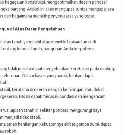
ko kegagalan konstruksi, mengoptimalkan desain pondasi,
ngka panjang. Artikel ini akan mengupas tuntas mengapa jasa
as dan bagaimana memilih penyedia jasa yang tepat.
gun di Atas Dasar Pengetahuan
as tanah yang labil atau memiliki lapisan lunak di
entang kondisi tanah, bangunan Anda berpotensi
ang tidak merata dapat menyebabkan keretakan pada dinding,
keseluruhan. Dalam kasus yang parah, bahkan dapat
oboh.
stabil, terutama di daerah dengan kemiringan atau dekat
ergeseran. Hal ini dapat merusak pondasi dan mengancam
rus lapisan tanah di sekitar pondasi, mengurangi daya
menjadi tidak stabil.
ana tanah kehilangan kekuatannya akibat gempa bumi, dapat
au roboh.