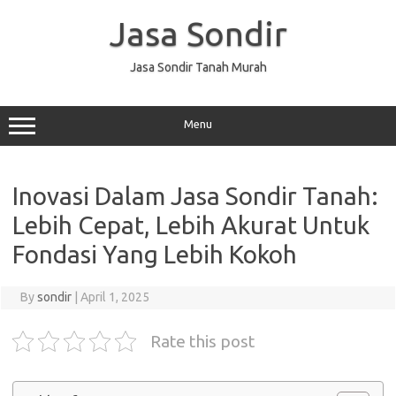
Skip
to
Jasa Sondir
content
Jasa Sondir Tanah Murah
Menu
Inovasi Dalam Jasa Sondir Tanah:
Lebih Cepat, Lebih Akurat Untuk
Fondasi Yang Lebih Kokoh
By
sondir
|
April 1, 2025
Rate this post