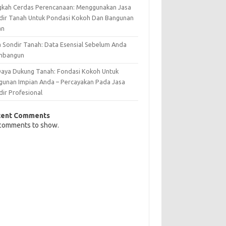
gkah Cerdas Perencanaan: Menggunakan Jasa
dir Tanah Untuk Pondasi Kokoh Dan Bangunan
an
a Sondir Tanah: Data Esensial Sebelum Anda
mbangun
 Daya Dukung Tanah: Fondasi Kokoh Untuk
gunan Impian Anda – Percayakan Pada Jasa
dir Profesional
cent Comments
comments to show.