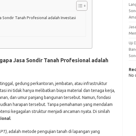
Lan
Son
Am
 Sondir Tanah Profesional adalah Investasi
Jas
Me
Uji
Ban
Son
gapa Jasa Sondir Tanah Profesional adalah
Re
No 
inggal, gedung perkantoran, jembatan, atau infrastruktur
tasi ini tidak hanya melibatkan biaya material dan tenaga kerja,
anan, dan umur panjang bangunan tersebut. Namun, fondasi
ujudkan harapan tersebut. Tanpa pemahaman yang mendalam
potensi kegagalan struktur menjadi ancaman nyata. Di sinilah
ional
.
CPT)
, adalah metode pengujian tanah di lapangan yang