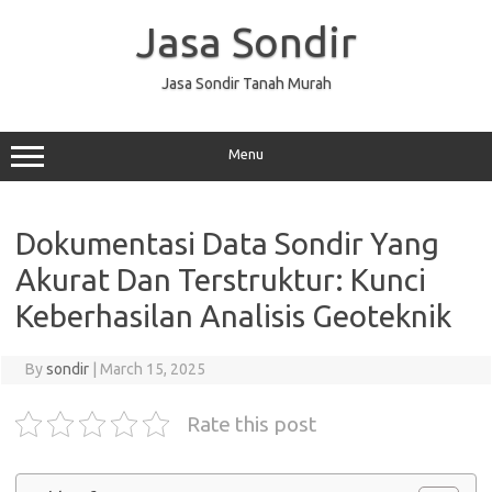
Skip
to
Jasa Sondir
content
Jasa Sondir Tanah Murah
Menu
Dokumentasi Data Sondir Yang
Akurat Dan Terstruktur: Kunci
Keberhasilan Analisis Geoteknik
By
sondir
|
March 15, 2025
Rate this post